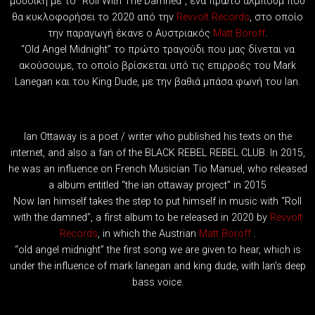
μουσική με το “Roll With The Damned”, ένα πρώτο άλμπουμ που
θα κυκλοφορήσει το 2020 από την
Revvolt Records
, στο οποίο
την παραγωγή έκανε ο Αυστριακός
Matt Boroff
.
“Old Angel Midnight” το πρώτο τραγούδι που μας δίνεται να
ακούσουμε, το οποίο βρίσκεται υπό τις επιρροές του Mark
Lanegan και του King Dude, με την βαθιά μπάσα φωνή του Ian.
Ian Ottaway is a poet / writer who published his texts on the
internet, and also a fan of the BLACK REBEL REBEL CLUB. In 2015,
he was an influence on French Musician Tio Manuel, who released
a album entitled “the ian ottaway project” in 2015
Now Ian himself takes the step to put himself in music with “Roll
with the damned”, a first album to be released in 2020 by
Revvolt
Records
, in which the Austrian
Matt Boroff
.
“old angel midnight” the first song we are given to hear, which is
under the influence of mark lanegan and king dude, with Ian’s deep
bass voice.